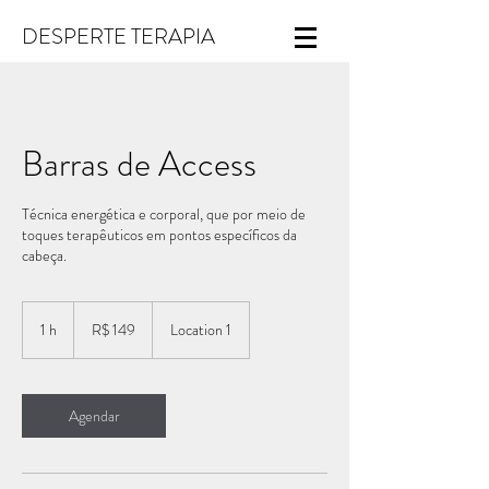
DESPERTE TERAPIA
Barras de Access
Técnica energética e corporal, que por meio de
toques terapêuticos em pontos específicos da
cabeça.
149
Reais
1 h
1
R$ 149
Location 1
brasileiros
Agendar